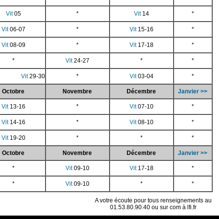
Vit
05
*
Vit
14
*
Vit
06-07
*
Vit
15-16
*
Vit
08-09
*
Vit
17-18
*
*
Vit
24-27
*
*
Vit
29-30
*
Vit
03-04
*
Octobre
Novembre
Décembre
Janvier >>
Vit
13-16
*
Vit
07-10
*
Vit
14-16
*
Vit
08-10
*
Vit
19-20
*
*
*
Octobre
Novembre
Décembre
Janvier >>
*
Vit
09-10
Vit
17-18
*
*
Vit
09-10
*
*
A votre écoute pour tous renseignements au
01.53.80.90.40 ou sur com à lfi.fr