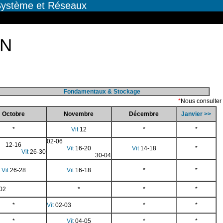
 Système et Réseaux
ON
Fondamentaux & Stockage
*
Nous consulter
Octobre
Novembre
Décembre
Janvier >>
*
Vit
12
*
*
02-06
12-16
Vit
16-20
Vit
14-18
*
Vit
26-30
30-04
Vit
26-28
Vit
16-18
*
*
02
*
*
*
*
Vit
02-03
*
*
*
Vit
04-05
*
*