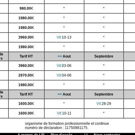
980.00
€
*
*
1980.00
€
*
*
1980.00
€
*
*
3960.00
€
Vit
10-13
*
1980.00
€
*
*
de
Tarif HT
<<
Aout
Septembre
rs
3960.00
€
Vit
03-06
*
2970.00
€
Vit
04-06
*
1980.00
€
*
*
de
Tarif HT
<<
Aout
Septembre
rs
1600.00
€
*
Vit
28-29
1600.00
€
Vit
10-11
*
organisme de formation professionnelle et continue
numéro de déclaration : 11750981175.
A propos de LFI
Plan d'accès
LI
Nous contacter