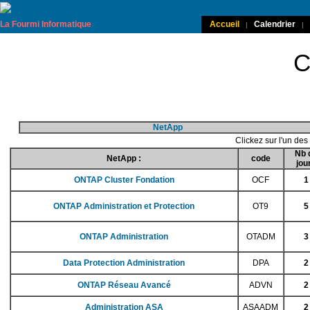
La Fourmi Informatique
Accueil
Calendrier
|
|
C
NetApp
Clickez sur l'un de
Nb 
NetApp :
code
jou
ONTAP Cluster Fondation
OCF
1
ONTAP Administration et Protection
OT9
5
ONTAP Administration
OTADM
3
Data Protection Administration
DPA
2
ONTAP Réseau Avancé
ADVN
2
Administration ASA
ASAADM
2