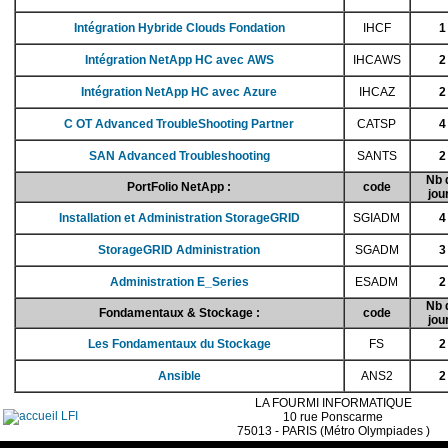
Intégration Hybride Clouds Fondation
IHCF
1
Intégration NetApp HC avec AWS
IHCAWS
2
Intégration NetApp HC avec Azure
IHCAZ
2
C OT Advanced TroubleShooting Partner
CATSP
4
SAN Advanced Troubleshooting
SANTS
2
Nb 
PortFolio NetApp :
code
jou
Installation et Administration StorageGRID
SGIADM
4
StorageGRID Administration
SGADM
3
Administration E_Series
ESADM
2
Nb 
Fondamentaux & Stockage :
code
jou
Les Fondamentaux du Stockage
FS
2
Ansible
ANS2
2
LA FOURMI INFORMATIQUE
10 rue Ponscarme
75013 - PARIS (Métro Olympiades )