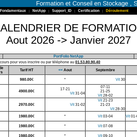
Formation et Conseil en Stockage ,
Fondamentaux
NetApp
Support_ID
Certification
Déroulement
|
|
|
|
ALENDRIER DE FORMATI
Aout 2026 -> Janvier 2027
PortFolio NetApp
s cours pour vous inscrire ou par téléphone au
01.53.80.90.40
de
Tarif HT
<<
Aout
Septembre
rs
980.00
€
*
Vit
30
07-11
17-21
4900.00
€
21-25
Vit
31-04
Vit
28-02
Vit
21-23
2970.00
€
Vit
31-02
21-23
Vit
28-30
1980.00
€
*
Vit
03-04
Vit
01-
1980.00
€
*
Vit
07-08
1980.00
€
*
Vit
09-10