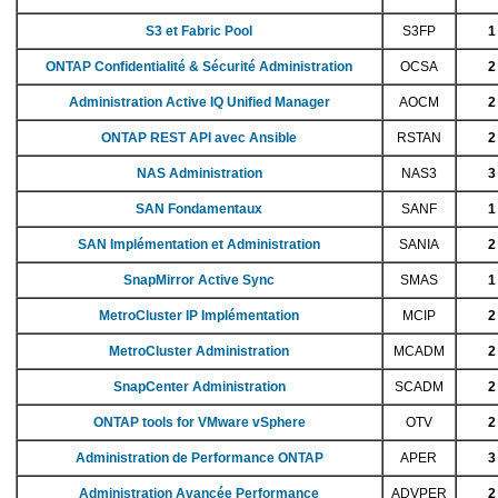
S3 et Fabric Pool
S3FP
1
ONTAP Confidentialité & Sécurité Administration
OCSA
2
Administration Active IQ Unified Manager
AOCM
2
ONTAP REST API avec Ansible
RSTAN
2
NAS Administration
NAS3
3
SAN Fondamentaux
SANF
1
SAN Implémentation et Administration
SANIA
2
SnapMirror Active Sync
SMAS
1
MetroCluster IP Implémentation
MCIP
2
MetroCluster Administration
MCADM
2
SnapCenter Administration
SCADM
2
ONTAP tools for VMware vSphere
OTV
2
Administration de Performance ONTAP
APER
3
Administration Avancée Performance
ADVPER
2