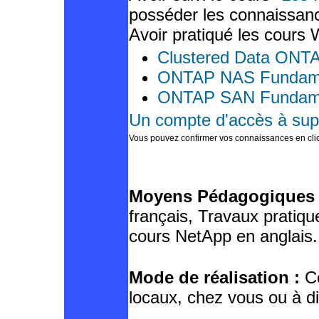
posséder les connaissanc
Avoir pratiqué les cours 
Clustered Data ONT
ONTAP NAS Fundam
ONTAP SAN Fundam
Un compte d'accès à sup
Vous pouvez confirmer vos connaissances en cli
Moyens Pédagogiques
français, Travaux pratiq
cours NetApp en anglais.
Mode de réalisation :
C
locaux, chez vous ou à d