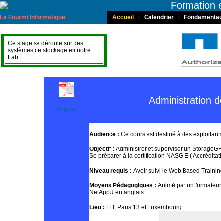
Formation 
La Fourmi Informatique
Accueil
Calendrier
Fondamenta
|
|
Ce stage se déroule sur des
systèmes de stockage en notre
Lab.
Administration
english
Audience :
Ce cours est destiné à des exploitan
Objectif :
Administrer et superviser un Storage
Se préparer à la certification NASGIE ( Accrédita
Niveau requis :
Avoir suivi le Web Based Traini
Moyens Pédagogiques :
Animé par un formateur
NetAppU en anglais.
Lieu :
LFI, Paris 13 et Luxembourg