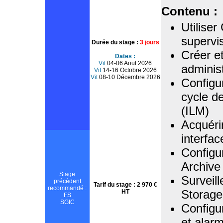
Contenu :
Utiliser
supervi
Durée du stage :
3 jours
Créer e
Dates :
Vit
04-06 Aout 2026
adminis
Vit
14-16 Octobre 2026
Vit
08-10 Décembre 2026
Configur
cycle de
(ILM)
Acquérir
interfac
Configu
Archive
Stage
Surveill
précédent
Tarif du stage : 2 970 €
recommandé :
Storag
HT
FS
SGIC
Configu
et alar